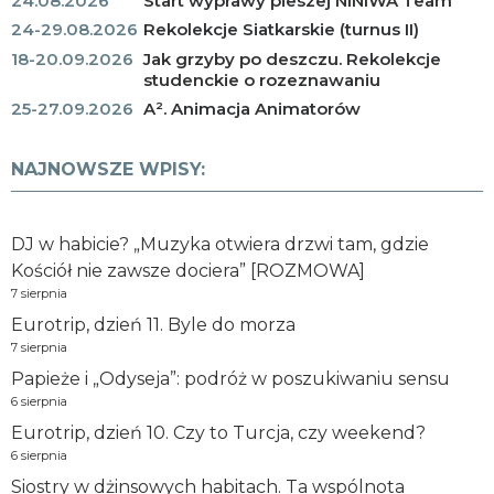
24.08.2026
Start wyprawy pieszej NINIWA Team
24-29.08.2026
Rekolekcje Siatkarskie (turnus II)
18-20.09.2026
Jak grzyby po deszczu. Rekolekcje
studenckie o rozeznawaniu
25-27.09.2026
A². Animacja Animatorów
NAJNOWSZE WPISY:
DJ w habicie? „Muzyka otwiera drzwi tam, gdzie
Kościół nie zawsze dociera” [ROZMOWA]
7 sierpnia
Eurotrip, dzień 11. Byle do morza
7 sierpnia
Papieże i „Odyseja”: podróż w poszukiwaniu sensu
6 sierpnia
Eurotrip, dzień 10. Czy to Turcja, czy weekend?
6 sierpnia
Siostry w dżinsowych habitach. Ta wspólnota