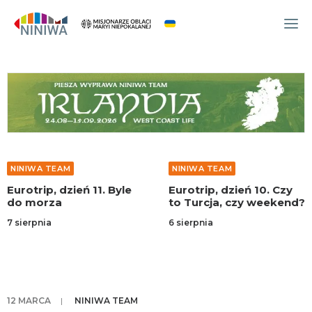
WYDARZENIA
O NAS
WSPÓLNOTA
OCM
NINIWA TEAM
NINIWA TEAM
NINIWA TEAM
Eurotrip, dzień 11. Byle
Eurotrip, dzień 10. Czy
FESTIWAL ŻYCIA
do morza
to Turcja, czy weekend?
WOLONTARIAT
7 sierpnia
6 sierpnia
AKTUALNOŚCI
ARTYKUŁY
NINIWA BUD
12 MARCA
|
NINIWA TEAM
SKLEP