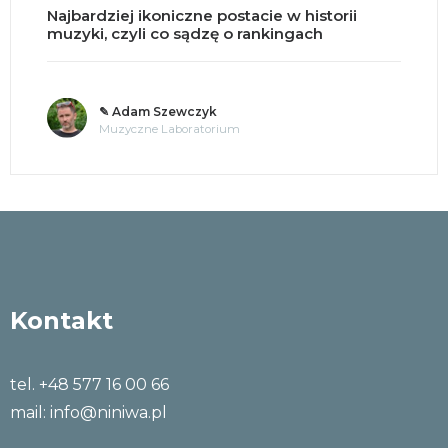
storii
Split brain, czyli co się dzieje po pr
ch
mózgu na pół?
✎ o. Andrzej Jastrzębski OMI
Tajemnice umysłu
Kontakt
tel. +48 577 16 00 66
mail:
info@niniwa.pl