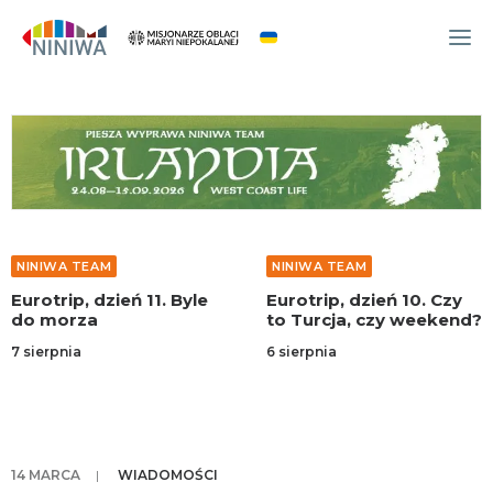
WYDARZENIA
O NAS
WSPÓLNOTA
OCM
NINIWA TEAM
NINIWA TEA
NINIWA TEAM
ń 11. Byle
Eurotrip, dzień 10. Czy
Eurotrip, d
FESTIWAL ŻYCIA
to Turcja, czy weekend?
Włoska sje
WOLONTARIAT
6 sierpnia
4 sierpnia
AKTUALNOŚCI
ARTYKUŁY
NINIWA BUD
14 MARCA
|
WIADOMOŚCI
SKLEP