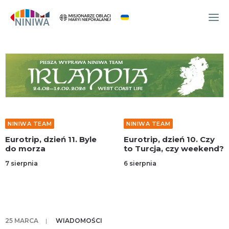
WYDARZENIA
O NAS
WSPÓLNOTA
OCM
NINIWA TEAM
NINIWA TEAM
NINIWA TEAM
Eurotrip, dzień 11. Byle
Eurotrip, dzień 10. Czy
FESTIWAL ŻYCIA
do morza
to Turcja, czy weekend?
WOLONTARIAT
7 sierpnia
6 sierpnia
AKTUALNOŚCI
ARTYKUŁY
NINIWA BUD
25 MARCA
|
WIADOMOŚCI
SKLEP