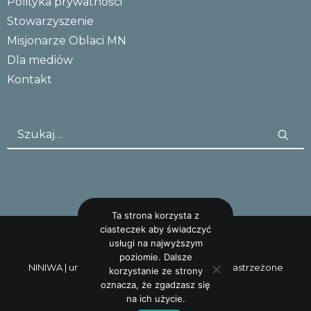
Polityka prywatności
Stowarzyszenie
Misjonarze Oblaci MN
Dla mediów
Kontakt
Ta strona korzysta z
ciasteczek aby świadczyć
usługi na najwyższym
poziomie. Dalsze
NINIWA |
uncreative: studio
Wszystkie prawa zastrzeżone
korzystanie ze strony
oznacza, że zgadzasz się
na ich użycie.