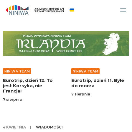
WYDARZENIA
O NAS
WSPÓLNOTA
OCM
NINIWA TEAM
NINIWA TEAM
NINIWA TEAM
Eurotrip, dzień 12. To
Eurotrip, dzień 11. Byle
FESTIWAL ŻYCIA
jest Korsyka, nie
do morza
Francja!
WOLONTARIAT
7 sierpnia
7 sierpnia
AKTUALNOŚCI
ARTYKUŁY
NINIWA BUD
4 KWIETNIA
|
WIADOMOŚCI
SKLEP