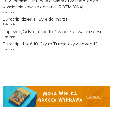
DJ w habicie? „Muzyka otwiera drzwi tam, gdzie
Kościół nie zawsze dociera” [ROZMOWA]
7 sierpnia
Eurotrip, dzień 11. Byle do morza
7 sierpnia
Papieże i „Odyseja”: podróż w poszukiwaniu sensu
6 sierpnia
Eurotrip, dzień 10. Czy to Turcja, czy weekend?
6 sierpnia