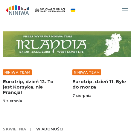
WYDARZENIA
O NAS
WSPÓLNOTA
OCM
NINIWA TEAM
NINIWA TEAM
NINIWA TEAM
Eurotrip, dzień 12. To
Eurotrip, dzień 11. Byle
FESTIWAL ŻYCIA
jest Korsyka, nie
do morza
Francja!
WOLONTARIAT
7 sierpnia
7 sierpnia
AKTUALNOŚCI
ARTYKUŁY
NINIWA BUD
5 KWIETNIA
|
WIADOMOŚCI
SKLEP