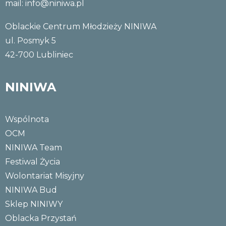
mail:
info@niniwa.pl
Oblackie Centrum Młodzieży NINIWA
ul. Posmyk 5
42-700 Lubliniec
NINIWA
Wspólnota
OCM
NINIWA Team
Festiwal Życia
Wolontariat Misyjny
NINIWA Bud
Sklep NINIWY
Oblacka Przystań