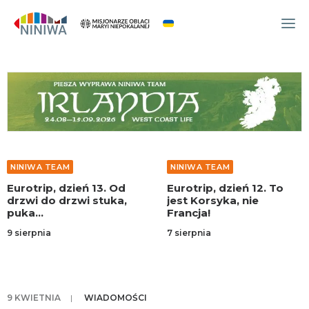
WYDARZENIA
O NAS
WSPÓLNOTA
OCM
NINIWA TEAM
NINIWA TEAM
NINIWA TEAM
Eurotrip, dzień 12. To
Eurotrip, dzień 11. Byle
FESTIWAL ŻYCIA
jest Korsyka, nie
do morza
Francja!
WOLONTARIAT
7 sierpnia
7 sierpnia
AKTUALNOŚCI
ARTYKUŁY
NINIWA BUD
9 KWIETNIA
|
WIADOMOŚCI
SKLEP