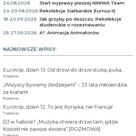
24.08.2026
Start wyprawy pieszej NINIWA Team
24-29.08.2026
Rekolekcje Siatkarskie (turnus II)
18-20.09.2026
Jak grzyby po deszczu. Rekolekcje
studenckie o rozeznawaniu
25-27.09.2026
A². Animacja Animatorów
NAJNOWSZE WPISY:
Eurotrip, dzień 13. Od drzwi do drzwi stuka, puka…
9 sierpnia
„Wszyscy bywamy złodziejami” – 33 lata miłosierdzia
za kratami
8 sierpnia
Eurotrip, dzień 12. To jest Korsyka, nie Francja!
7 sierpnia
DJ w habicie? „Muzyka otwiera drzwi tam, gdzie
Kościół nie zawsze dociera” [ROZMOWA]
7 sierpnia