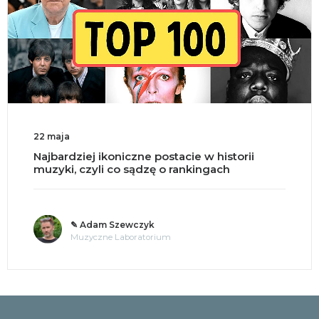
18 maja
Split brain, czyli co się dzieje po przecięciu
mózgu na pół?
✎ o. Andrzej Jastrzębski OMI
Tajemnice umysłu