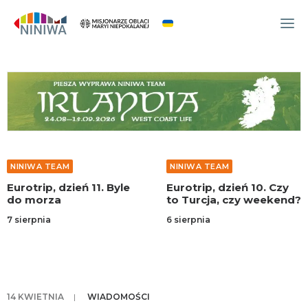
WYDARZENIA
O NAS
WSPÓLNOTA
OCM
NINIWA TEAM
NINIWA TEAM
NINIWA TEAM
Eurotrip, dzień 11. Byle
Eurotrip, dzień 10. Czy
FESTIWAL ŻYCIA
do morza
to Turcja, czy weekend?
WOLONTARIAT
7 sierpnia
6 sierpnia
AKTUALNOŚCI
ARTYKUŁY
NINIWA BUD
14 KWIETNIA
|
WIADOMOŚCI
SKLEP