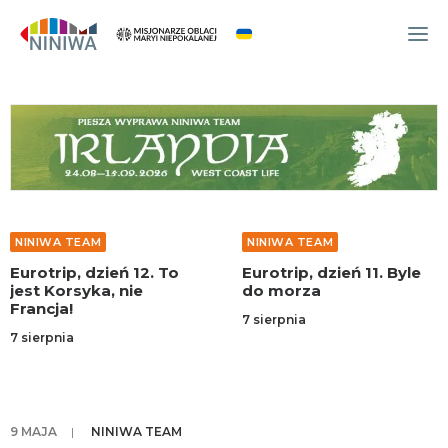
WYDARZENIA
O NAS
WSPÓLNOTA
OCM
NINIWA TEAM
NINIWA TEAM
NINIWA TEAM
Eurotrip, dzień 12. To
Eurotrip, dzień 11. Byle
FESTIWAL ŻYCIA
jest Korsyka, nie
do morza
Francja!
WOLONTARIAT
7 sierpnia
7 sierpnia
AKTUALNOŚCI
ARTYKUŁY
NINIWA BUD
9 MAJA
|
NINIWA TEAM
SKLEP