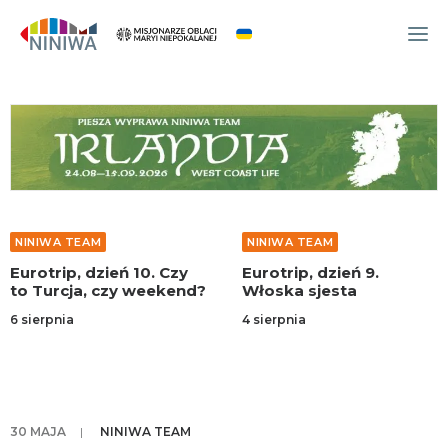
WYDARZENIA
O NAS
WSPÓLNOTA
OCM
NINIWA TEAM
NINIWA TEAM
NINIWA TEAM
Eurotrip, dzień 10. Czy
Eurotrip, dzień 9.
FESTIWAL ŻYCIA
to Turcja, czy weekend?
Włoska sjesta
WOLONTARIAT
 sierpnia
4 sierpnia
AKTUALNOŚCI
ARTYKUŁY
NINIWA BUD
30 MAJA
|
NINIWA TEAM
SKLEP