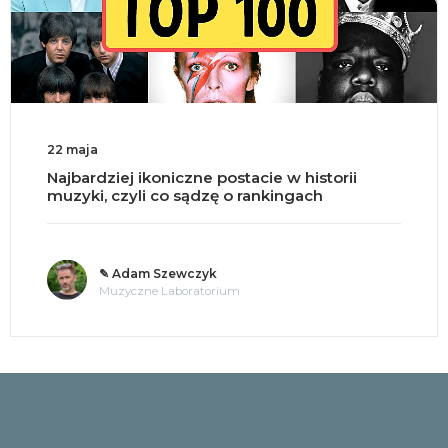
18 maja
cie w historii
Split brain, czyli co się dzi
ankingach
mózgu na pół?
✎ o. Andrzej Jastrzębski
Tajemnice umysłu