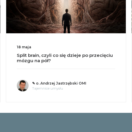
18 maja
Split brain, czyli co się dzieje po przecięciu
mózgu na pół?
✎ o. Andrzej Jastrzębski OMI
Tajemnice umysłu