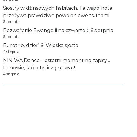
Siostry w dżinsowych habitach. Ta wspólnota
przeżywa prawdziwe powołaniowe tsunami
6 sierpnia
Rozważanie Ewangelii na czwartek, 6 sierpnia
6 sierpnia
Eurotrip, dzień 9. Włoska sjesta
4 sierpnia
NINIWA Dance – ostatni moment na zapisy…
Panowie, kobiety liczą na was!
4 sierpnia