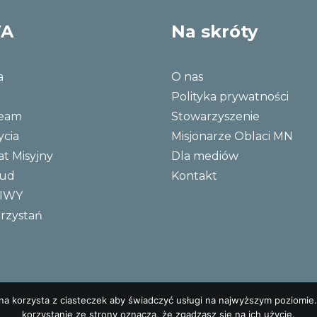
WA
Na skróty
a
O nas
Polityka prywatności
Team
Stowarzyszenie
ycia
Misjonarze Oblaci MN
at Misyjny
Dla mediów
Bud
Kontakt
NIWY
rzystań
ona korzysta z ciasteczek aby świadczyć usługi na najwyższym poziomie.
korzystanie ze strony oznacza, że zgadzasz się na ich użycie.