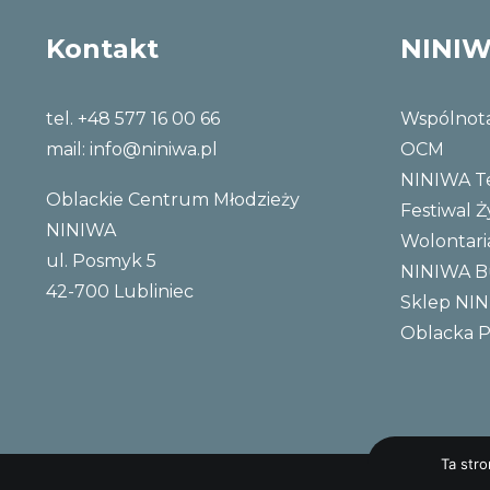
Kontakt
NINI
tel. +48 577 16 00 66
Wspólnot
mail:
info@niniwa.pl
OCM
NINIWA 
Oblackie Centrum Młodzieży
Festiwal Ż
NINIWA
Wolontari
ul. Posmyk 5
NINIWA 
42-700 Lubliniec
Sklep NI
Oblacka P
Ta str