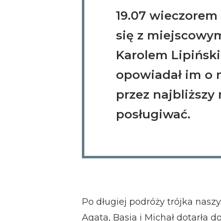
19.07 wieczorem 
się z miejscowy
Karolem Lipiński
opowiadał im o 
przez najbliższy
posługiwać.
Po długiej podróży trójka nasz
Agata, Basia i Michał dotarła d