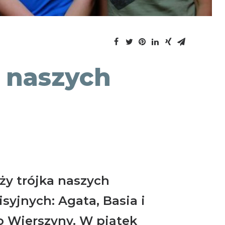
t naszych
ży trójka naszych
syjnych: Agata, Basia i
o Wierszyny. W piątek