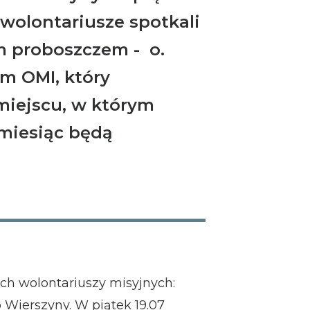
wolontariusze spotkali
m proboszczem - o.
m OMI, który
miejscu, w którym
 miesiąc będą
ych wolontariuszy misyjnych:
o Wierszyny. W piątek 19.07