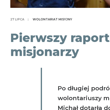
27 LIPCA
|
WOLONTARIAT MISYJNY
Pierwszy rapor
misjonarzy
Po długiej podró
wolontariuszy mi
Michał dotarła d