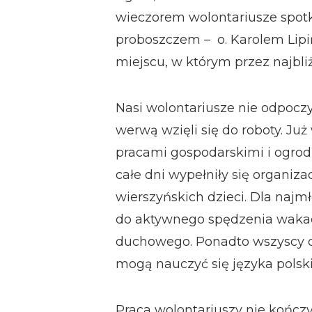
wieczorem wolontariusze spotk
proboszczem – o. Karolem Lipi
miejscu, w którym przez najbli
Nasi wolontariusze nie odpoczyw
werwą wzięli się do roboty. Już
pracami gospodarskimi i ogrodn
całe dni wypełniły się organiz
wierszyńskich dzieci. Dla najmł
do aktywnego spędzenia wakacji
duchowego. Ponadto wszyscy c
mogą nauczyć się języka polsk
Praca wolontariuszy nie kończy