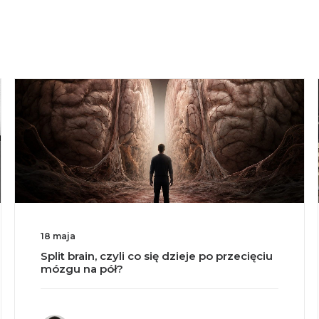
1 maja
Czy słuchanie muzyki podczas nauki
zwiększa szanse na zdany egzamin?