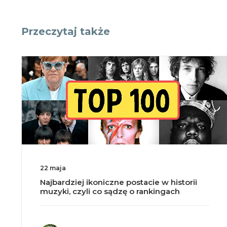
Przeczytaj także
18 maja
Split brain, czyli co się dzieje po przecięciu
mózgu na pół?