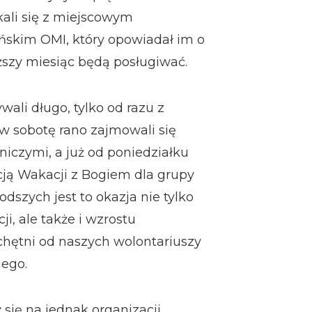
ali się z miejscowym
ńskim OMI, który opowiadał im o
ższy miesiąc będą posługiwać.
ali długo, tylko od razu z
 w sobotę rano zajmowali się
iczymi, a już od poniedziałku
acją Wakacji z Bogiem dla grupy
odszych jest to okazja nie tylko
, ale także i wzrostu
hętni od naszych wolontariuszy
iego.
 się na jednak organizacji