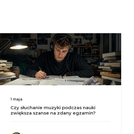
19 kwietnia
Oaza vs Odnowa w Duchu Świętym vs
Neokatechumenat. Która wspólnota ma
lepszą muzykę?