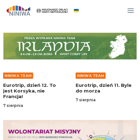
WYDARZENIA
O NAS
WSPÓLNOTA
OCM
NINIWA TEAM
NINIWA TEAM
NINIWA TEAM
Eurotrip, dzień 11. Byle
Eurotrip, dzień 10. Czy
FESTIWAL ŻYCIA
do morza
to Turcja, czy weekend?
WOLONTARIAT
7 sierpnia
6 sierpnia
AKTUALNOŚCI
ARTYKUŁY
NINIWA BUD
SKLEP