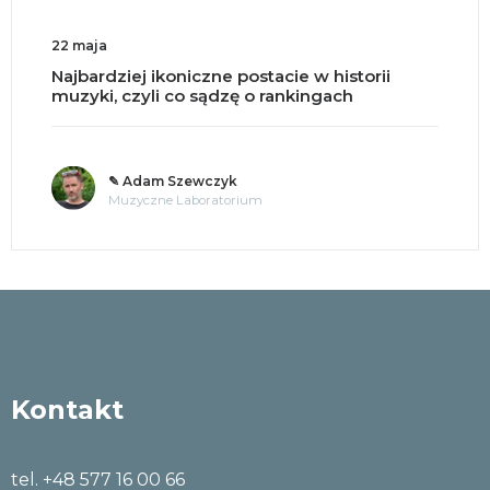
18 maja
Split brain, czyli co się dzieje po przecięciu
mózgu na pół?
✎ o. Andrzej Jastrzębski OMI
Tajemnice umysłu
Kontakt
tel. +48 577 16 00 66