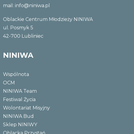
mail:
info@niniwa.pl
Oblackie Centrum Młodzieży NINIWA
ul. Posmyk 5
42-700 Lubliniec
NINIWA
Wspólnota
OCM
NINIWA Team
Festiwal Życia
Wolontariat Misyjny
NINIWA Bud
Sklep NINIWY
Oblacka Przystań