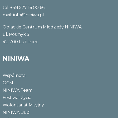
tel. +48 577 16 00 66
mail:
info@niniwa.pl
Oblackie Centrum Młodzieży NINIWA
ul. Posmyk 5
42-700 Lubliniec
NINIWA
Wspólnota
OCM
NINIWA Team
Festiwal Życia
Wolontariat Misyjny
NINIWA Bud