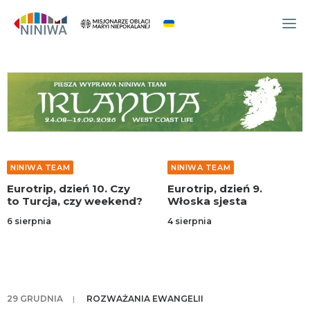
WYDARZENIA
O NAS
WSPÓLNOTA
OCM
NINIWA TEAM
NINIWA TEAM
NINIWA TEAM
Eurotrip, dzień 10. Czy
Eurotrip, dzień 9.
FESTIWAL ŻYCIA
to Turcja, czy weekend?
Włoska sjesta
WOLONTARIAT
6 sierpnia
4 sierpnia
AKTUALNOŚCI
ARTYKUŁY
NINIWA BUD
29 GRUDNIA
|
ROZWAŻANIA EWANGELII
SKLEP