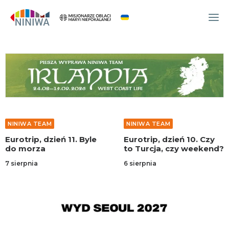
WYDARZENIA
O NAS
WSPÓLNOTA
OCM
NINIWA TEAM
NINIWA TEAM
NINIWA TEAM
Eurotrip, dzień 11. Byle
Eurotrip, dzień 10. Czy
FESTIWAL ŻYCIA
do morza
to Turcja, czy weekend?
WOLONTARIAT
7 sierpnia
6 sierpnia
AKTUALNOŚCI
ARTYKUŁY
NINIWA BUD
SKLEP