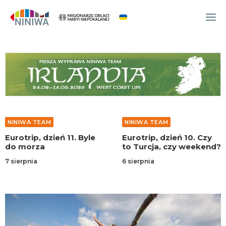
WYDARZENIA
O NAS
WSPÓLNOTA
OCM
NINIWA TEAM
NINIWA TEAM
NINIWA TEAM
Eurotrip, dzień 11. Byle
Eurotrip, dzień 10. Czy
FESTIWAL ŻYCIA
do morza
to Turcja, czy weekend?
WOLONTARIAT
7 sierpnia
6 sierpnia
AKTUALNOŚCI
ARTYKUŁY
NINIWA BUD
SKLEP