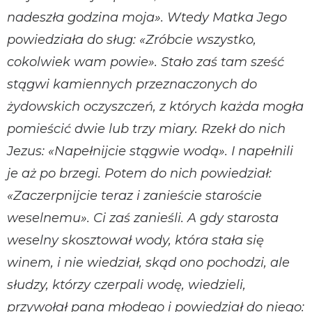
nadeszła godzina moja». Wtedy Matka Jego
powiedziała do sług: «Zróbcie wszystko,
cokolwiek wam powie». Stało zaś tam sześć
stągwi kamiennych przeznaczonych do
żydowskich oczyszczeń, z których każda mogła
pomieścić dwie lub trzy miary. Rzekł do nich
Jezus: «Napełnijcie stągwie wodą». I napełnili
je aż po brzegi. Potem do nich powiedział:
«Zaczerpnijcie teraz i zanieście staroście
weselnemu». Ci zaś zanieśli. A gdy starosta
weselny skosztował wody, która stała się
winem, i nie wiedział, skąd ono pochodzi, ale
słudzy, którzy czerpali wodę, wiedzieli,
przywołał pana młodego i powiedział do niego: