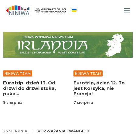
WYDARZENIA
O NAS
WSPÓLNOTA
OCM
NINIWA TEAM
NINIWA TEAM
NINIWA TEAM
Eurotrip, dzień 13. Od
Eurotrip, dzień 12. To
FESTIWAL ŻYCIA
drzwi do drzwi stuka,
jest Korsyka, nie
puka…
Francja!
WOLONTARIAT
9 sierpnia
7 sierpnia
AKTUALNOŚCI
ARTYKUŁY
NINIWA BUD
26 SIERPNIA
|
ROZWAŻANIA EWANGELII
SKLEP