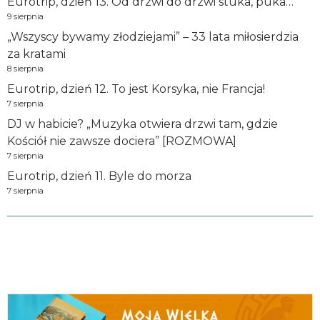
Eurotrip, dzień 13. Od drzwi do drzwi stuka, puka…
9 sierpnia
„Wszyscy bywamy złodziejami” – 33 lata miłosierdzia
za kratami
8 sierpnia
Eurotrip, dzień 12. To jest Korsyka, nie Francja!
7 sierpnia
DJ w habicie? „Muzyka otwiera drzwi tam, gdzie
Kościół nie zawsze dociera” [ROZMOWA]
7 sierpnia
Eurotrip, dzień 11. Byle do morza
7 sierpnia